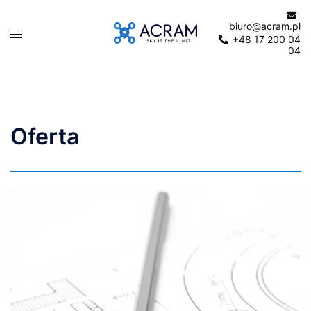
Przejdź
do
biuro@acram.pl
Menu
+48 17 200 04
treści
przełączania
04
Oferta